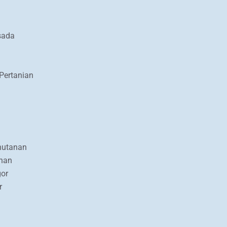
sada
Pertanian
hutanan
enan
gor
r