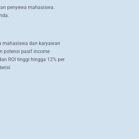
buran penyewa mahasiswa.
nda.
ra mahasiswa dan karyawan
n potensi pasif income
dan ROI tinggi hingga 12% per
erisi