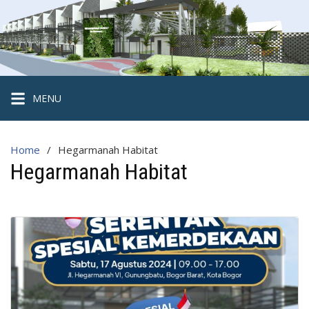
Skip
to
content
Hegarmanah
Habitat
Cluster
MENU
2
Lantai
Home
Hegarmanah Habitat
Strategis
Hegarmanah Habitat
di
Kota
Bogor