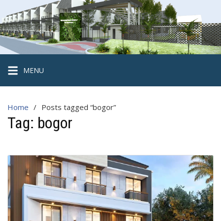
Skip
to
content
Hegarmanah
Habitat
Cluster
MENU
2
Lantai
Home
Posts tagged “bogor”
Strategis
Tag:
bogor
di
Kota
Bogor