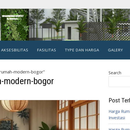
AKSESBILITAS
FASILITAS
TYPE DAN HARGA
GALERY
-rumah-modern-bogor”
Search
h-modern-bogor
Post Ter
Harga Ruma
Investasi
Harga Ruma