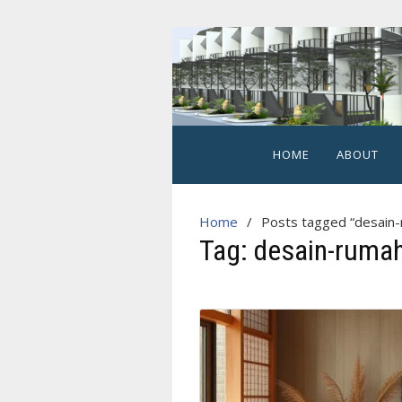
Skip
to
content
Hegarmanah
Habitat
Cluster
HOME
ABOUT
2
Lantai
Home
Posts tagged “desain
Strategis
Tag:
desain-ruma
di
Kota
Bogor