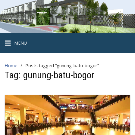
Skip
to
content
Hegarmanah
Habitat
Cluster
MENU
2
Lantai
Home
Posts tagged “gunung-batu-bogor”
Strategis
Tag:
gunung-batu-bogor
di
Kota
Bogor