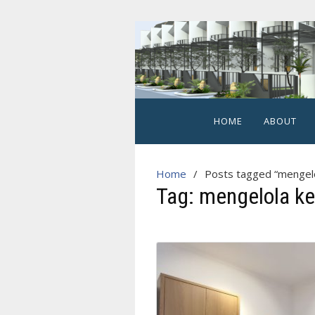
Skip
to
content
Hegarmanah
Habitat
Cluster
HOME
ABOUT
2
Lantai
Home
Posts tagged “mengel
Strategis
Tag:
mengelola k
di
Kota
Bogor