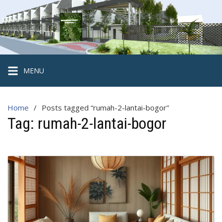
Skip
to
content
Hegarmanah
Habitat
Cluster
MENU
2
Lantai
Home
Posts tagged “rumah-2-lantai-bogor”
Strategis
Tag:
rumah-2-lantai-bogor
di
Kota
Bogor