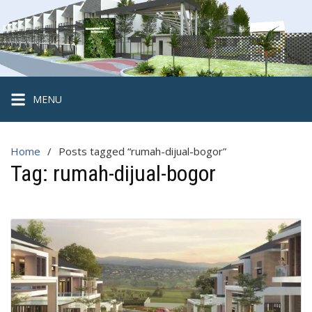
Skip
to
content
Hegarmanah
Habitat
Cluster
MENU
2
Lantai
Home
Posts tagged “rumah-dijual-bogor”
Strategis
Tag:
rumah-dijual-bogor
di
Kota
Bogor