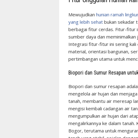
Mewujudkan
hunian ramah lingku
yang lebih sehat
bukan sekadar te
berbagai fitur cerdas. Fitur-fitu
sumber daya dan meminimalkan j
Integrasi fitur-fitur ini sering ka
material, orientasi bangunan, s
pertimbangan utama untuk menci
Biopori dan Sumur Resapan untuk
Biopori dan sumur resapan adala
mengelola air hujan dan menjaga 
tanah, membantu air meresap l
mengisi kembali cadangan air tan
mengumpulkan air hujan dari ata
mengalirkannya ke dalam tanah. K
Bogor, terutama untuk mengurangi
tanah yang stabil, sejalan denga