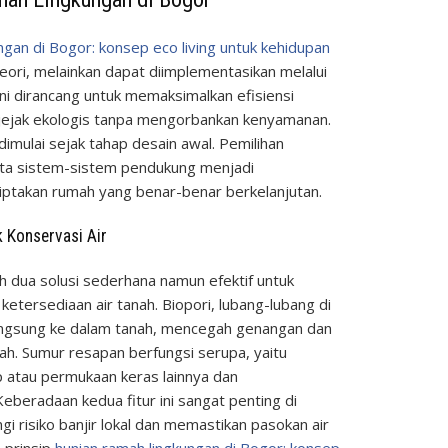
ngan di Bogor: konsep eco living untuk kehidupan
ori, melainkan dapat diimplementasikan melalui
r ini dirancang untuk memaksimalkan efisiensi
ejak ekologis tanpa mengorbankan kenyamanan.
li dimulai sejak tahap desain awal. Pemilihan
erta sistem-sistem pendukung menjadi
ptakan rumah yang benar-benar berkelanjutan.
 Konservasi Air
h dua solusi sederhana namun efektif untuk
ketersediaan air tanah. Biopori, lubang-lubang di
angsung ke dalam tanah, mencegah genangan dan
ah. Sumur resapan berfungsi serupa, yaitu
p atau permukaan keras lainnya dan
eberadaan kedua fitur ini sangat penting di
 risiko banjir lokal dan memastikan pasokan air
n prinsip
hunian ramah lingkungan di Bogor: konsep