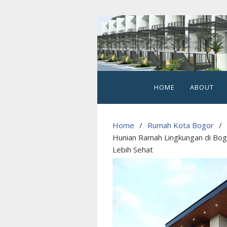
Skip
to
content
Hegarmanah
Habitat
Cluster
HOME
ABOUT
2
Lantai
Home
Rumah Kota Bogor
Strategis
Hunian Ramah Lingkungan di Bog
di
Lebih Sehat
Kota
Bogor