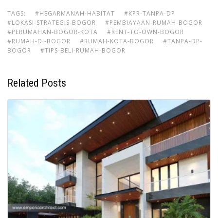
TAGS:
#HEGARMANAH-HABITAT
#KPR-TANPA-DP
#LOKASI-STRATEGIS-BOGOR
#PEMBIAYAAN-RUMAH-BOGOR
#PERUMAHAN-BOGOR-KOTA
#RENT-TO-OWN-BOGOR
#RUMAH-DI-BOGOR
#RUMAH-KOTA-BOGOR
#TANPA-DP-
BOGOR
#TIPS-BELI-RUMAH-BOGOR
Related Posts