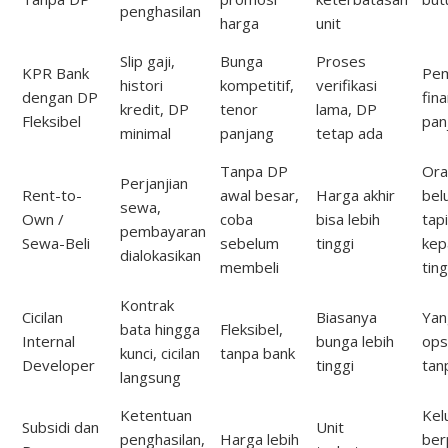
penghasilan
harga
unit
Slip gaji,
Bunga
Proses
KPR Bank
Pem
histori
kompetitif,
verifikasi
dengan DP
fina
kredit, DP
tenor
lama, DP
Fleksibel
pan
minimal
panjang
tetap ada
Tanpa DP
Ora
Perjanjian
Rent-to-
awal besar,
Harga akhir
bel
sewa,
Own /
coba
bisa lebih
tapi
pembayaran
Sewa-Beli
sebelum
tinggi
kep
dialokasikan
membeli
tin
Kontrak
Cicilan
Biasanya
Yan
bata hingga
Fleksibel,
Internal
bunga lebih
ops
kunci, cicilan
tanpa bank
Developer
tinggi
tan
langsung
Ketentuan
Kel
Subsidi dan
Unit
penghasilan,
Harga lebih
ber