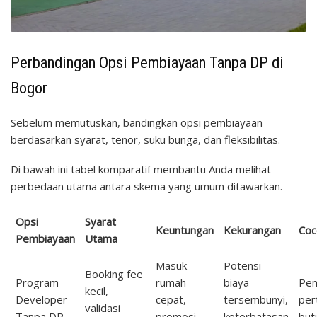
Perbandingan Opsi Pembiayaan Tanpa DP di
Bogor
Sebelum memutuskan, bandingkan opsi pembiayaan
berdasarkan syarat, tenor, suku bunga, dan fleksibilitas.
Di bawah ini tabel komparatif membantu Anda melihat
perbedaan utama antara skema yang umum ditawarkan.
Opsi
Syarat
Keuntungan
Kekurangan
Coc
Pembiayaan
Utama
Masuk
Potensi
Booking fee
Program
rumah
biaya
Pem
kecil,
Developer
cepat,
tersembunyi,
per
validasi
Tanpa DP
promosi
keterbatasan
but